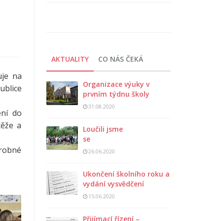
AKTUALITY
CO NÁS ČEKÁ
uje na
Organizace výuky v
ublice
prvním týdnu školy
31.08.2020
ení do
těže a
Loučili jsme
se
drobné
26.06.2020
Ukončení školního roku a
vydání vysvědčení
15.06.2020
Přijímací řízení –