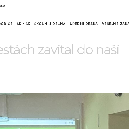
ace
RODIČE
ŠD + ŠK
ŠKOLNÍ JÍDELNA
ÚŘEDNÍ DESKA
VEŘEJNÉ ZAK
stách zavítal do naší