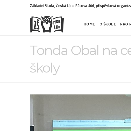
Základní škola, Česká Lípa, Pátova 406, příspěvková organiz
HOME
O ŠKOLE
PRO 
Tonda Obal na ce
školy