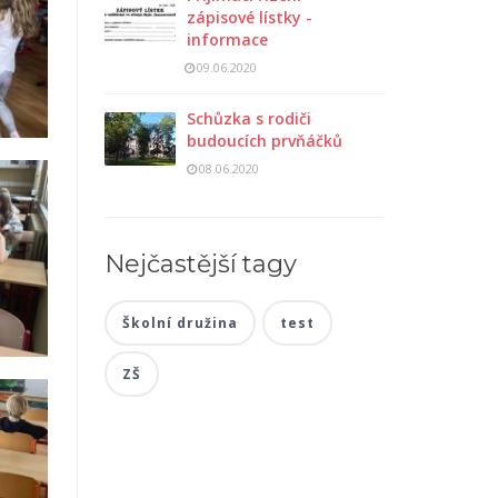
zápisové lístky -
informace
09.06.2020
Schůzka s rodiči
budoucích prvňáčků
08.06.2020
Nejčastější tagy
Školní družina
test
ZŠ