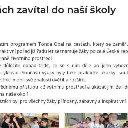
ch zavítal do naší školy
lávacím programem Tonda Obal na cestách, který se zaměř
raktivní pořad již řadu let seznamuje žáky po celé České rep
aně životního prostředí.
 důležité odpad třídit, co se s ním děje po jeho vyhoz
ecyklovat. Součástí výuky byly také praktické ukázky, sou
tníci mohli své znalosti ověřit a rozšířit.
povědnému přístupu k životnímu prostředí a ukázat jim, že i 
a naše okolí.
ách byl pro všechny žáky přínosný, zábavný a inspirativní.