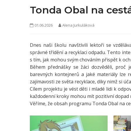
Tonda Obal na cestá
01.06.2026
Alena Jurkuláková
Dnes naši školu navštívili lektoři se vzdě
správné třídění a recyklaci odpadu. Tento inte
s tím, jak mohou svým chováním přispět k ochr
Během přednášky se žáci dozvěděli, proč je
barevných kontejnerů a jaké materiály lze r
zajímavosti ze světa recyklace, díky nimž si účas
Cílem projektu je vést děti i mladé lidi k od
každodenní kroky mohou mít pozitivní dopad n
Věříme, že obsah programu Tonda Obal na cest