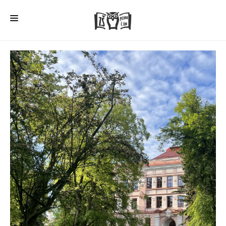
HOME
O ŠKOLE
PRO RODIČE
ŠD + ŠK
ŠKOLNÍ JÍDELNA
ÚŘEDNÍ DESKA
VEŘEJNÉ ZAKÁZKY
AKTUALITY
FOTOGALERIE