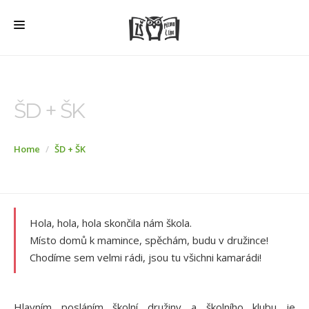
HOME
O ŠKOLE
ŠD + ŠK
PRO RODIČE
Home
ŠD + ŠK
ŠD + ŠK
ŠKOLNÍ JÍDELNA
ÚŘEDNÍ DESKA
Hola, hola, hola skončila nám škola.
VEŘEJNÉ ZAKÁZKY
Místo domů k mamince, spěchám, budu v družince!
Chodíme sem velmi rádi, jsou tu všichni kamarádi!
AKTUALITY
FOTOGALERIE
Hlavním posláním školní družiny a školního klubu je