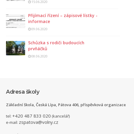
15.06.2020
Přijímací řízení – zápisové lístky -
informace
09.06.2020
Schůzka s rodiči budoucích
prvňáčků
08.06.2020
Adresa školy
Základní škola, Česká Lípa, Pátova 406, příspěvková organizace
+420 487 833 020
tel:
(kancelář)
zspatova@volny.cz
e-mail: