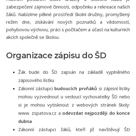
KONTAKTY
zabezpečení zájmové činnosti, odpočinku a rekreace našich
žáků. Nabízíme pěkné prostředí školní družiny, promyšlený
režim dne, získávání nových poznatků a vědomostí,
pohybovou výchovu, práci s počítačem a účast na kulturních
akcích společně se školou.
Organizace zápisu do ŠD
Žák bude do ŠD zapsán na základě vyplněného
zápisového lístku
Zákonní zástupci
budoucích prvňáků
si zápisní lístky
mohou vyzvednout u vedoucí vychovatelky ŠD nebo
si je mohou vytisknout z webových stránek školy:
www. zspatova.cz a
odevzdat nejpozději do konce
dubna
Zákonní zástupci žáků, kteří již navštěvují ŠD