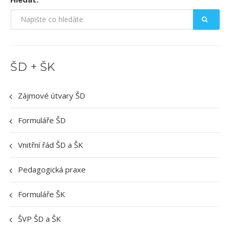
ŠD + ŠK
Zájmové útvary ŠD
Formuláře ŠD
Vnitřní řád ŠD a ŠK
Pedagogická praxe
Formuláře ŠK
ŠVP ŠD a ŠK