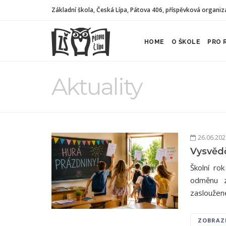
Základní škola, Česká Lípa, Pátova 406, příspěvková organiz
HOME
O ŠKOLE
PRO 
Aktuality
26.06.20
Vysvědč
Školní ro
odměnu z
zasloužené
ZOBRAZ