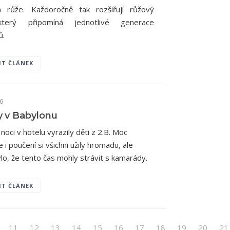
m růže. Každoročně tak rozšiřují růžový
terý připomíná jednotlivé generace
ů.
IT ČLÁNEK
26
y v Babylonu
 noci v hotelu vyrazily děti z 2.B. Moc
e i poučení si všichni užily hromadu, ale
ylo, že tento čas mohly strávit s kamarády.
IT ČLÁNEK
11
12
13
14
15
16
17
18
19
20
21