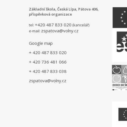
Základní škola, Česká Lípa, Pátova 406,
příspěvková organizace
+420 487 833 020
tel:
(kancelář)
zspatova@volny.cz
e-mail:
Google map
+ 420 487 833 020
+ 420 736 481 066
+ 420 487 833 038
zspatova@volny.cz