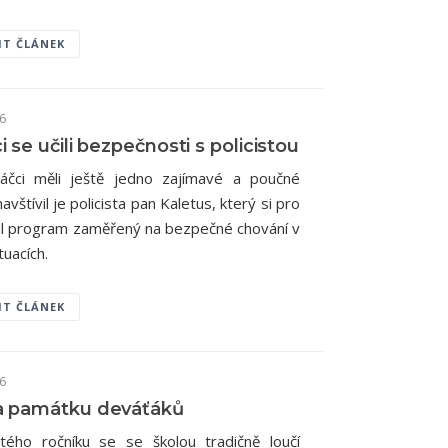
IT ČLÁNEK
26
 se učili bezpečnosti s policistou
áčci měli ještě jedno zajímavé a poučné
avštívil je policista pan Kaletus, který si pro
vil program zaměřený na bezpečné chování v
tuacích.
IT ČLÁNEK
26
a památku deváťáků
tého ročníku se se školou tradičně loučí