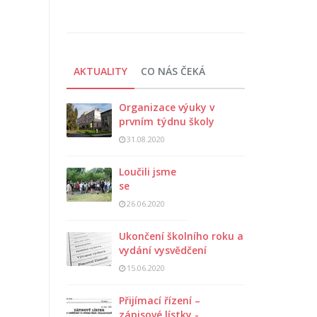
AKTUALITY
CO NÁS ČEKÁ
Organizace výuky v
prvním týdnu školy
31.08.2020
Loučili jsme
se
26.06.2020
Ukončení školního roku a
vydání vysvědčení
15.06.2020
Přijímací řízení –
zápisové lístky -