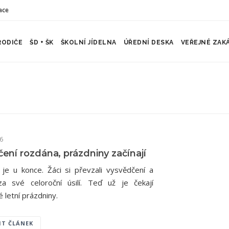
ace
RODIČE
ŠD + ŠK
ŠKOLNÍ JÍDELNA
ÚŘEDNÍ DESKA
VEŘEJNÉ ZAK
26
ení rozdána, prázdniny začínají
k je u konce. Žáci si převzali vysvědčení a
a své celoroční úsilí. Teď už je čekají
 letní prázdniny.
IT ČLÁNEK