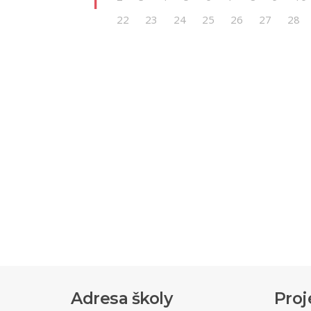
1
22
23
24
25
26
27
28
Adresa školy
Proj