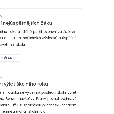
26
 nejúspěšnějších žáků
ního roku tradičně patřil ocenění žáků, kteří
u dosáhli mimořádných výsledků a úspěšně
vali naši školu.
IT ČLÁNEK
26
í výlet školního roku
 a 9. ročníku se vydali na poslední školní výlet
ku. Během návštěvy Prahy poznali zajímavá
 místa, užili si společnou procházku centrem
íjemně zakončili školní rok.