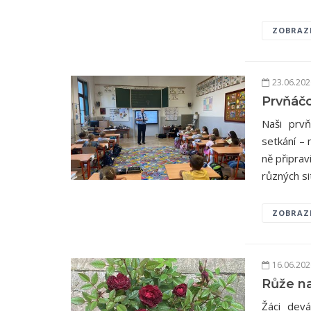
ZOBRAZ
23.06.20
Prvňáčci
Naši prvň
setkání – n
ně připra
různých si
ZOBRAZ
16.06.20
Růže n
Žáci devá