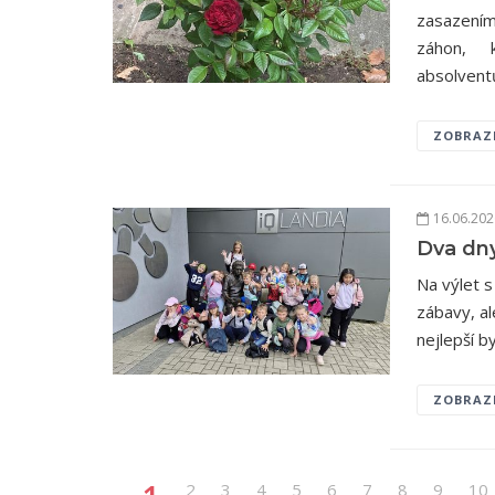
zasazení
záhon, k
absolvent
ZOBRAZ
16.06.20
Dva dn
Na výlet s
zábavy, al
nejlepší b
ZOBRAZ
2
3
4
5
6
7
8
9
10