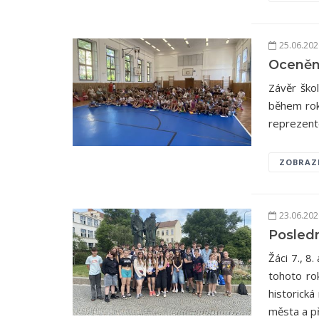
25.06.20
Ocenění
Závěr škol
během rok
reprezento
ZOBRAZ
23.06.20
Posledn
Žáci 7., 8.
tohoto ro
historická
města a př