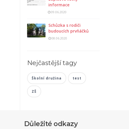
informace
09.06.2020
Schůzka s rodiči
budoucích prvňáčků
08.06.2020
Nejčastější tagy
Školní družina
test
ZŠ
Důležité odkazy