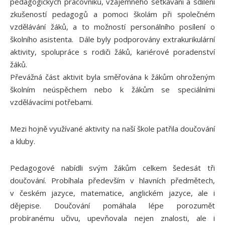
pedagogických pracovníků, vzájemného setkávání a sdílení
zkušeností pedagogů a pomoci školám při společném
vzdělávání žáků, a to možností personálního posílení o
školního asistenta. Dále byly podporovány extrakurikulární
aktivity, spolupráce s rodiči žáků, kariérové poradenství
žáků.
Převážná část aktivit byla směřována k žákům ohroženým
školním neúspěchem nebo k žákům se speciálními
vzdělávacími potřebami.
Mezi hojně využívané aktivity na naší škole patřila doučování
a kluby.
Pedagogové nabídli svým žákům celkem šedesát tři
doučování. Probíhala především v hlavních předmětech,
v českém jazyce, matematice, anglickém jazyce, ale i
dějepise. Doučování pomáhala lépe porozumět
probíranému učivu, upevňovala nejen znalosti, ale i