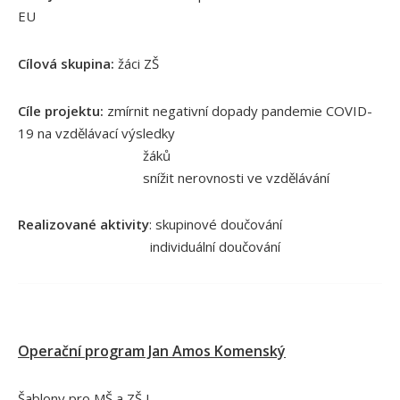
KONTAKTY
EU
Cílová skupina:
žáci ZŠ
Cíle projektu:
zmírnit negativní dopady pandemie COVID-
19 na vzdělávací výsledky
žáků
snížit nerovnosti ve vzdělávání
Realizované aktivity
: skupinové doučování
individuální doučování
Operační program Jan Amos Komenský
Šablony pro MŠ a ZŠ I