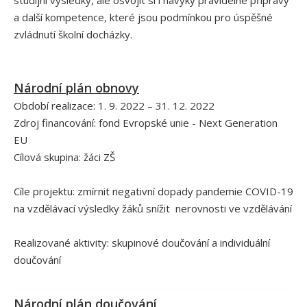
studijní výsledky, ale osvojit si i návyky pravidelné přípravy
a další kompetence, které jsou podmínkou pro úspěšné
zvládnutí školní docházky.
Národní plán obnovy
Období realizace: 1. 9. 2022 – 31. 12. 2022
Zdroj financování: fond Evropské unie - Next Generation
EU
Cílová skupina: žáci ZŠ
Cíle projektu: zmírnit negativní dopady pandemie COVID-19
na vzdělávací výsledky žáků snížit nerovnosti ve vzdělávání
Realizované aktivity: skupinové doučování a individuální
doučování
Národní plán doučování