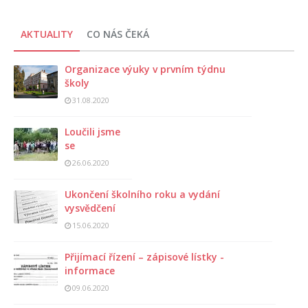
AKTUALITY
CO NÁS ČEKÁ
Organizace výuky v prvním týdnu
školy
31.08.2020
Loučili jsme
se
26.06.2020
Ukončení školního roku a vydání
vysvědčení
15.06.2020
Přijímací řízení – zápisové lístky -
informace
09.06.2020