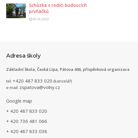
Schůzka s rodiči budoucích
prvňáčků
08.06.2020
Adresa školy
Základní škola, Česká Lípa, Pátova 406, příspěvková organizace
+420 487 833 020
tel:
(kancelář)
zspatova@volny.cz
e-mail:
Google map
+ 420 487 833 020
+ 420 736 481 066
+ 420 487 833 038