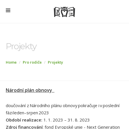
HOME
O ŠKOLE
Projekty
PRO RODIČE
Home
Pro rodiče
Projekty
ŠD + ŠK
ŠKOLNÍ JÍDELNA
ÚŘEDNÍ DESKA
Národní plán obnovy
VEŘEJNÉ ZAKÁZKY
doučování z Národního plánu obnovy pokračuje i v poslední
AKTUALITY
fázi leden–srpen 2023
FOTOGALERIE
Období realizace:
1. 1. 2023 – 31. 8. 2023
Zdroj financování
: fond Evropské unie - Next Generation