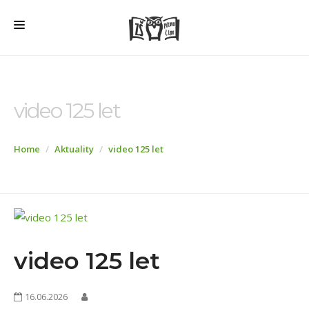
HOME
O ŠKOLE
video 125 let
PRO RODIČE
Home
Aktuality
video 125 let
ŠD + ŠK
ŠKOLNÍ JÍDELNA
ÚŘEDNÍ DESKA
VEŘEJNÉ ZAKÁZKY
video 125 let
AKTUALITY
FOTOGALERIE
16.06.2026