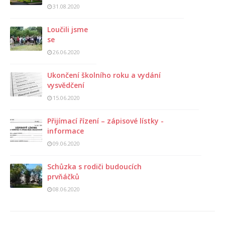
31.08.2020
Loučili jsme
se
26.06.2020
Ukončení školního roku a vydání
vysvědčení
15.06.2020
Přijímací řízení – zápisové lístky -
informace
09.06.2020
Schůzka s rodiči budoucích
prvňáčků
08.06.2020