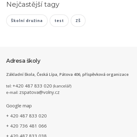
Nejčastější tagy
Školní družina
test
ZŠ
Adresa školy
Základní škola, Česká Lípa, Pátova 406, příspěvková organizace
+420 487 833 020
tel:
(kancelář)
zspatova@volny.cz
e-mail:
Google map
+ 420 487 833 020
+ 420 736 481 066
+ 420 487 833 038