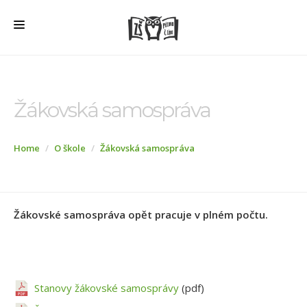
HOME
O ŠKOLE
Žákovská samospráva
PRO RODIČE
Home
O škole
Žákovská samospráva
ŠD + ŠK
ŠKOLNÍ JÍDELNA
ÚŘEDNÍ DESKA
Žákovské samospráva opět pracuje v plném počtu.
VEŘEJNÉ ZAKÁZKY
AKTUALITY
FOTOGALERIE
Stanovy žákovské samosprávy
(pdf)