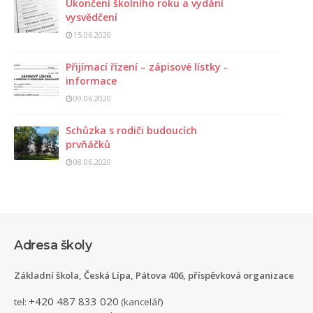
Ukončení školního roku a vydání
vysvědčení
15.06.2020
Přijímací řízení – zápisové lístky -
informace
09.06.2020
Schůzka s rodiči budoucích
prvňáčků
08.06.2020
Adresa školy
Základní škola, Česká Lípa, Pátova 406, příspěvková organizace
+420 487 833 020
tel:
(kancelář)