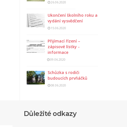
26.06.2020
Ukončení školního roku a
vydání vysvědčení
15.06.2020
Přijímací řízení –
zápisové lístky -
informace
09.06.2020
Schůzka s rodiči
budoucích prvňáčků
08.06.2020
Důležité odkazy