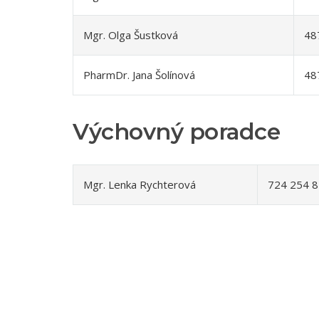
Mgr. Olga Šustková
48
PharmDr. Jana Šolínová
48
Výchovný poradce
Mgr. Lenka Rychterová
724 254 8