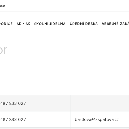
ace
RODIČE
ŠD + ŠK
ŠKOLNÍ JÍDELNA
ÚŘEDNÍ DESKA
VEŘEJNÉ ZAK
or
487 833 027
487 833 027
bartlova@zspatova.cz