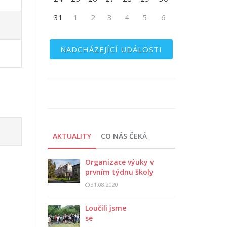
31
1
2
3
4
5
6
NADCHÁZEJÍCÍ UDÁLOSTI
AKTUALITY
CO NÁS ČEKÁ
Organizace výuky v
prvním týdnu školy
31.08.2020
Loučili jsme
se