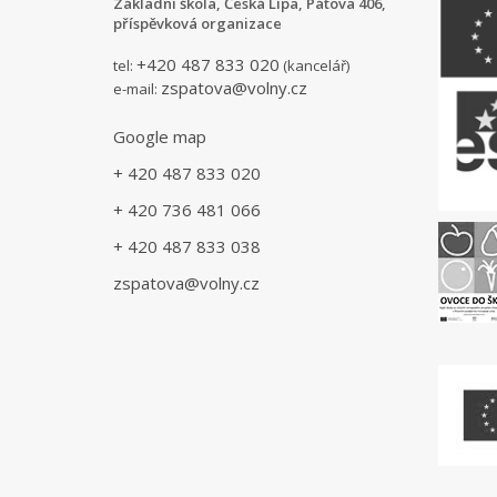
Základní škola, Česká Lípa, Pátova 406,
příspěvková organizace
+420 487 833 020
tel:
(kancelář)
zspatova@volny.cz
e-mail:
Google map
+ 420 487 833 020
+ 420 736 481 066
+ 420 487 833 038
zspatova@volny.cz