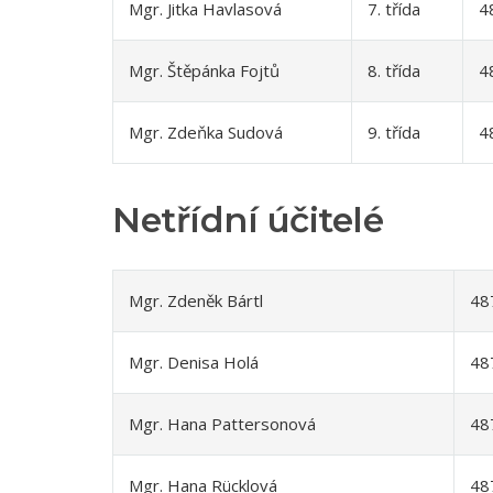
Mgr. Jitka Havlasová
7. třída
4
Mgr. Štěpánka Fojtů
8. třída
4
Mgr. Zdeňka Sudová
9. třída
4
Netřídní účitelé
Mgr. Zdeněk Bártl
48
Mgr. Denisa Holá
48
Mgr. Hana Pattersonová
48
Mgr. Hana Rücklová
48