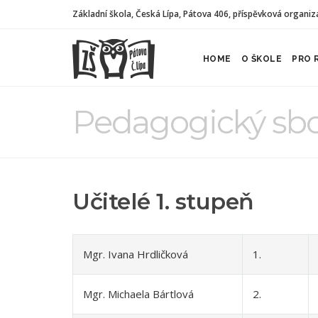
Základní škola, Česká Lípa, Pátova 406, příspěvková organiz
HOME
O ŠKOLE
PRO 
Pedagogický sb
Učitelé 1. stupeň
Mgr. Ivana Hrdličková
1.
Mgr. Michaela Bártlová
2.