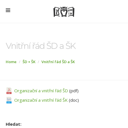
HOME
O ŠKOLE
Vnitřní řád ŠD a ŠK
PRO RODIČE
Home
ŠD + ŠK
Vnitřní řád ŠD a ŠK
ŠD + ŠK
ŠKOLNÍ JÍDELNA
ÚŘEDNÍ DESKA
Organizační a vnitřní řád ŠD
(pdf)
VEŘEJNÉ ZAKÁZKY
Organizační a vnitřní řád ŠK
(doc)
AKTUALITY
FOTOGALERIE
Hledat: