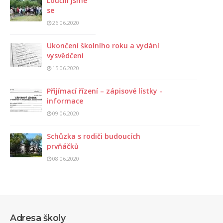
Loučili jsme
se
26.06.2020
Ukončení školního roku a vydání
vysvědčení
15.06.2020
Přijímací řízení – zápisové lístky -
informace
09.06.2020
Schůzka s rodiči budoucích
prvňáčků
08.06.2020
Adresa školy