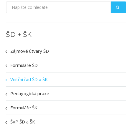
KONTAKTY
ŠD + ŠK
Zájmové útvary ŠD
Formuláře ŠD
Vnitřní řád ŠD a ŠK
Pedagogická praxe
Formuláře ŠK
ŠVP ŠD a ŠK