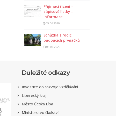
Přijímací řízení –
zápisové lístky -
informace
09.06.2020
Schůzka s rodiči
budoucích prvňáčků
08.06.2020
Důležité odkazy
Investice do rozvoje vzdělávání
Liberecký kraj
Město Česká Lípa
Ministerstvo školství