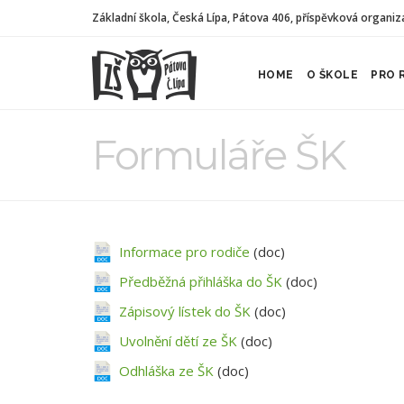
Základní škola, Česká Lípa, Pátova 406, příspěvková organiz
HOME
O ŠKOLE
PRO 
Formuláře ŠK
Informace pro rodiče
(doc)
Předběžná přihláška do ŠK
(doc)
Zápisový lístek do ŠK
(doc)
Uvolnění dětí ze ŠK
(doc)
Odhláška ze ŠK
(doc)