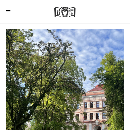
HOME
O ŠKOLE
PRO RODIČE
ŠD + ŠK
ŠKOLNÍ JÍDELNA
ÚŘEDNÍ DESKA
VEŘEJNÉ ZAKÁZKY
AKTUALITY
FOTOGALERIE