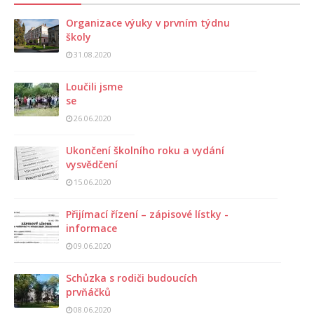
Organizace výuky v prvním týdnu
školy
31.08.2020
Loučili jsme
se
26.06.2020
Ukončení školního roku a vydání
vysvědčení
15.06.2020
Přijímací řízení – zápisové lístky -
informace
09.06.2020
Schůzka s rodiči budoucích
prvňáčků
08.06.2020