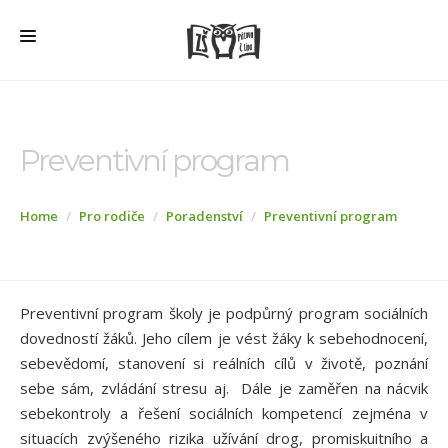
HOME
O ŠKOLE
Preventivní program
PRO RODIČE
Home
Pro rodiče
Poradenství
Preventivní program
ŠD + ŠK
ŠKOLNÍ JÍDELNA
ÚŘEDNÍ DESKA
Preventivní program školy je podpůrný program sociálních
VEŘEJNÉ ZAKÁZKY
dovedností žáků. Jeho cílem je vést žáky k sebehodnocení,
sebevědomí, stanovení si reálních cílů v životě, poznání
AKTUALITY
sebe sám, zvládání stresu aj. Dále je zaměřen na nácvik
sebekontroly a řešení sociálních kompetencí zejména v
FOTOGALERIE
situacích zvýšeného rizika užívání drog, promiskuitního a