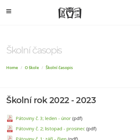
HOME
O ŠKOLE
Školní časopis
PRO RODIČE
Home
O škole
Školní časopis
ŠD + ŠK
ŠKOLNÍ JÍDELNA
ÚŘEDNÍ DESKA
Školní rok 2022 - 2023
VEŘEJNÉ ZAKÁZKY
AKTUALITY
Pátoviny č. 3; leden - únor
(pdf)
Pátoviny č. 2; listopad - prosinec
(pdf)
FOTOGALERIE
Pátoviny č. 1; září - říjen
(pdf)