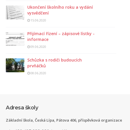
Ukončení školního roku a vydání
vysvědčení
15.06.2020
Přijímací řízení – zápisové lístky -
informace
09.06.2020
Schůzka s rodiči budoucích
prvňáčků
08.06.2020
Adresa školy
Základní škola, Česká Lípa, Pátova 406, příspěvková organizace