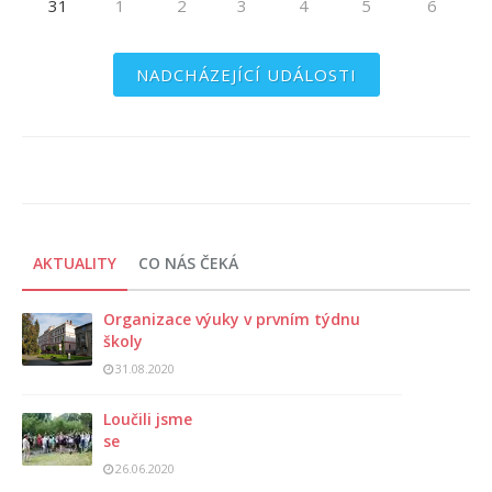
31
1
2
3
4
5
6
NADCHÁZEJÍCÍ UDÁLOSTI
AKTUALITY
CO NÁS ČEKÁ
Organizace výuky v prvním týdnu
školy
31.08.2020
Loučili jsme
se
26.06.2020