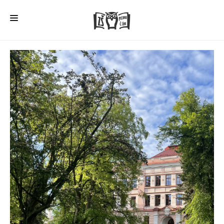
HOME
O ŠKOLE
PRO RODIČE
ŠD + ŠK
ŠKOLNÍ JÍDELNA
ÚŘEDNÍ DESKA
VEŘEJNÉ ZAKÁZKY
AKTUALITY
FOTOGALERIE