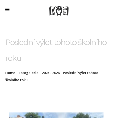
HOME
O ŠKOLE
Poslední výlet tohoto školního
PRO RODIČE
roku
ŠD + ŠK
ŠKOLNÍ JÍDELNA
Home
Fotogalerie
2025 - 2026
Poslední výlet tohoto
ÚŘEDNÍ DESKA
školního roku
VEŘEJNÉ ZAKÁZKY
AKTUALITY
FOTOGALERIE