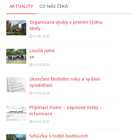
AKTUALITY
CO NÁS ČEKÁ
Organizace výuky v prvním týdnu
školy
31.08.2020
Loučili jsme
se
26.06.2020
Ukončení školního roku a vydání
vysvědčení
15.06.2020
Přijímací řízení – zápisové lístky -
informace
09.06.2020
Schůzka s rodiči budoucích