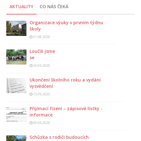
AKTUALITY
CO NÁS ČEKÁ
Organizace výuky v prvním týdnu
školy
31.08.2020
Loučili jsme
se
26.06.2020
Ukončení školního roku a vydání
vysvědčení
15.06.2020
Přijímací řízení – zápisové lístky -
informace
09.06.2020
Schůzka s rodiči budoucích