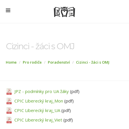
HOME
O ŠKOLE
Cizinci - žáci s OMJ
PRO RODIČE
Home
Pro rodiče
Poradenství
Cizinci - žáci s OMJ
ŠD + ŠK
ŠKOLNÍ JÍDELNA
ÚŘEDNÍ DESKA
JPZ - podmínky pro UA žáky
(pdf)
VEŘEJNÉ ZAKÁZKY
CPIC Liberecký kraj_Mon
(pdf)
AKTUALITY
CPIC Liberecký kraj_UA
(pdf)
FOTOGALERIE
CPIC Liberecký kraj_Viet
(pdf)