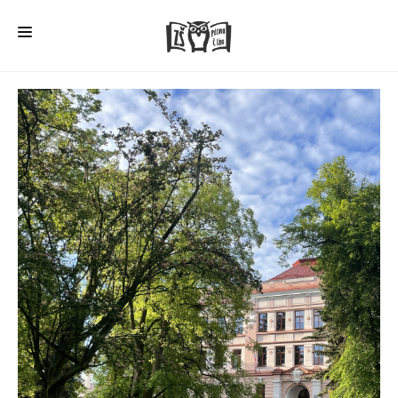
HOME
O ŠKOLE
PRO RODIČE
ŠD + ŠK
ŠKOLNÍ JÍDELNA
ÚŘEDNÍ DESKA
VEŘEJNÉ ZAKÁZKY
AKTUALITY
FOTOGALERIE