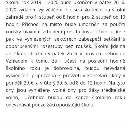
Školní rok 2019 – 2020 bude ukončen v pátek 26. 6.
2020 vydáním vysvědčení. To se uskuteční na školní
zahradě pro 1. stupeň od 8 hodin, pro 2. stupeň od 10
hodin. Příchod na místo bude umožněn za použití
roušky hlavním vchodem přes budovu. Třídní učitelé
pak ve vymezených sektorech zabezpečí setkání s
doporučenými rozestupy bez roušek. Školní jídelna
ani školní družina v pátek 26. 6. v provozu nebudou.
Vzhledem k tomu, že i účast na poslední hodině
školního roku je dobrovolná, budou nevydaná
vysvědčení připravena k převzetí v kanceláři školy v
pondělí 29. 6. a v úterý 30. 6. od 8 do 12 hodin. Na tyto
dny jsou vyhlášeny volné dny pro žáky (ředitelské
volno). Učebnice budou do konce školního roku
odevzdávat pouze žáci opouštějící školu.