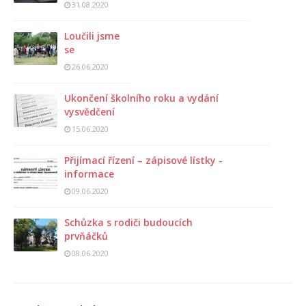
31.08.2020
Loučili jsme
se
26.06.2020
Ukončení školního roku a vydání
vysvědčení
15.06.2020
Přijímací řízení – zápisové lístky -
informace
09.06.2020
Schůzka s rodiči budoucích
prvňáčků
08.06.2020