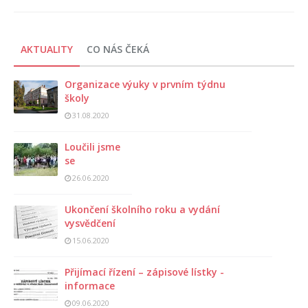
AKTUALITY
CO NÁS ČEKÁ
Organizace výuky v prvním týdnu
školy
31.08.2020
Loučili jsme
se
26.06.2020
Ukončení školního roku a vydání
vysvědčení
15.06.2020
Přijímací řízení – zápisové lístky -
informace
09.06.2020