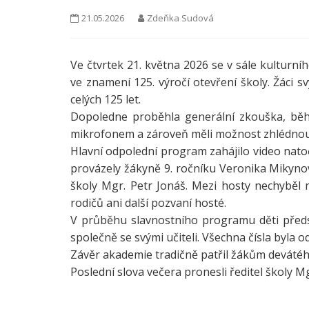
21.05.2026
Zdeňka Sudová
Ve čtvrtek 21. května 2026 se v sále kulturní
ve znamení 125. výročí otevření školy. Žáci s
celých 125 let.
Dopoledne proběhla generální zkouška, během
mikrofonem a zároveň měli možnost zhlédnou
Hlavní odpolední program zahájilo video nato
provázely žákyně 9. ročníku Veronika Mikynov
školy Mgr. Petr Jonáš. Mezi hosty nechyběl
rodičů ani další pozvaní hosté.
V průběhu slavnostního programu děti předsta
společně se svými učiteli. Všechna čísla byla
Závěr akademie tradičně patřil žákům devátého
Poslední slova večera pronesli ředitel školy Mg