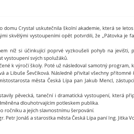
ho domu Crystal uskutečnila školní akademie, která se letos
vými skvělými vystoupeními opět potvrdili, že „Pátovka je fa
 níž si účinkující poprvé vyzkoušeli pohyb na jevišti, p
t vystoupení svých spolužáků.
čené k výročí školy. Poté už následoval samotný program, 
á a Libuše Ševčíková. Následně přivítal všechny přítomné ř
 místostarosta města Česká Lípa pan Jakub Mencl, zástupc
vily pěvecká, taneční i dramatická vystoupení, která přip
 odměněna dlouhotrvajícím potleskem publika.
 ročníku a jejich slavnostnímu šerpování.
r. Petr Jonáš a starostka města Česká Lípa paní Ing. Jitka Vo