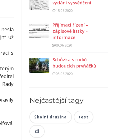
vydání vysvědčení
15.06.2020
Přijímací řízení –
 nesla
zápisové lístky -
jn“ už
informace
09.06.2020
ráci s
Schůzka s rodiči
budoucích prvňáčků
kterým
08.06.2020
editel
i Rady
ravily
Nejčastější tagy
Školní družina
test
lfová.
ZŠ