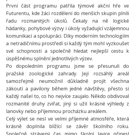
První část programu patřila týmové akční hře ve
Futurentu, kde žáci rozdělení do menších skupin plnili
řadu rozmanitých úkolů. Čekaly na ně logické
hádanky, pohybové výzvy i úkoly vyžadující vzájemnou
komunikaci a spolupráci. Díky moderním technologiím
a netradičnímu prostředí si každý tým mohl vyzkoušet
své schopnosti a společně hledat nejlepší cestu k
úspěšnému splnění jednotlivých výzev.
Po dopoledním programu jsme se přesunuli do
pražské zoologické zahrady. Její rozsáhlý areál
samozřejmě neumožnil důkladně projít všechna
zákoutí a pavilony během jedné návštěvy, přesto si
každý našel to, co ho nejvíce zaujalo. Někdo obdivoval
rozmanité druhy zvířat, jiný si užil krásné výhledy z
lanovky nebo příjemnou procházku areálem.
Celý výlet se nesl ve velmi příjemné atmosféře, která
krásně doplnila blížící se závěr školního roku.
Společně strávený čas mimo školní lavice přinesl