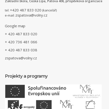
Základní škola, Česká Lípa, Pátova 406, příspěvková organizace
+420 487 833 020
tel:
(kancelář)
zspatova@volny.cz
e-mail:
Google map
+ 420 487 833 020
+ 420 736 481 066
+ 420 487 833 038
zspatova@volny.cz
Projekty a programy