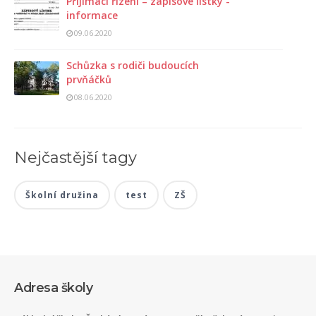
Přijímací řízení – zápisové lístky -
informace
09.06.2020
Schůzka s rodiči budoucích
prvňáčků
08.06.2020
Nejčastější tagy
Školní družina
test
ZŠ
Adresa školy