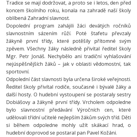
Tradice se mají dodržovat, a proto se i letos, den před
koncem školního roku, konala na zahradě naší školy
oblíbená Zahradní slavnost.
Dopolední program zahájili žáci devátých ročníků
slavnostním sázením růží. Poté štafetu převzaly
žákyně první třídy, které potěšily přítomné svým
zpěvem. Všechny žáky následně přivítal ředitel školy
Mgr. Petr Jonáš. Nechybělo ani tradiční vyhlašování
nejúspěšnějších žáků – jak v oblasti vědomostní, tak
sportovní.
Odpolední část slavnosti byla určena široké veřejnosti.
Ředitel školy přivítal rodiče, současné i bývalé žáky a
další hosty. O hudební vystoupení se postaraly sestry
Dobiášovy a žákyně první třídy. Vrcholem odpoledne
bylo slavnostní předávání Výročních cen, které
udělovali třídní učitelé nejlepším žákům svých tříd. Děti
si během odpoledne mohly užít skákací hrad, o
hudební doprovod se postaral pan Pavel Kožáni.