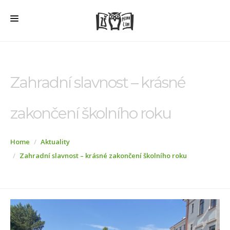
HOME
O ŠKOLE
Zahradní slavnost – krásné
PRO RODIČE
zakončení školního roku
ŠD + ŠK
ŠKOLNÍ JÍDELNA
Home
Aktuality
ÚŘEDNÍ DESKA
Zahradní slavnost – krásné zakončení školního roku
VEŘEJNÉ ZAKÁZKY
AKTUALITY
FOTOGALERIE