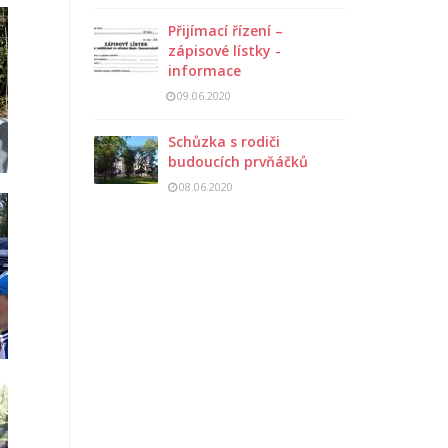
Přijímací řízení –
zápisové lístky -
informace
09.06.2020
Schůzka s rodiči
budoucích prvňáčků
08.06.2020