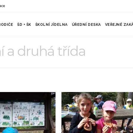
ace
RODIČE
ŠD + ŠK
ŠKOLNÍ JÍDELNA
ÚŘEDNÍ DESKA
VEŘEJNÉ ZAK
 a druhá třída