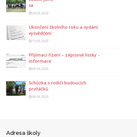
se
26.06.2020
Ukončení školního roku a vydání
vysvědčení
15.06.2020
Přijímací řízení – zápisové lístky -
informace
09.06.2020
Schůzka s rodiči budoucích
prvňáčků
08.06.2020
Adresa školy