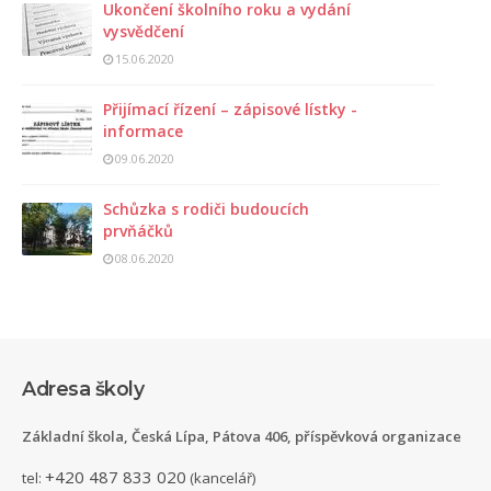
Ukončení školního roku a vydání
vysvědčení
15.06.2020
Přijímací řízení – zápisové lístky -
informace
09.06.2020
Schůzka s rodiči budoucích
prvňáčků
08.06.2020
Adresa školy
Základní škola, Česká Lípa, Pátova 406, příspěvková organizace
+420 487 833 020
tel:
(kancelář)