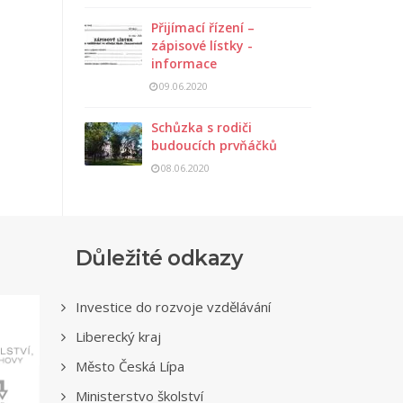
Přijímací řízení –
zápisové lístky -
informace
09.06.2020
Schůzka s rodiči
budoucích prvňáčků
08.06.2020
Důležité odkazy
Investice do rozvoje vzdělávání
Liberecký kraj
Město Česká Lípa
Ministerstvo školství