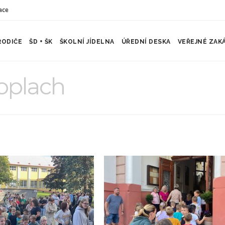
ace
RODIČE
ŠD + ŠK
ŠKOLNÍ JÍDELNA
ÚŘEDNÍ DESKA
VEŘEJNÉ ZAK
oplach