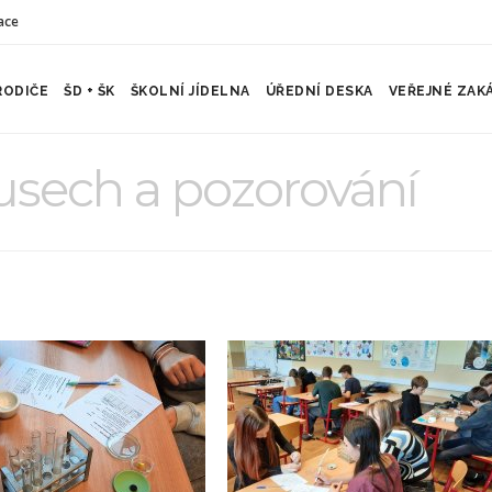
ace
RODIČE
ŠD + ŠK
ŠKOLNÍ JÍDELNA
ÚŘEDNÍ DESKA
VEŘEJNÉ ZAK
usech a pozorování