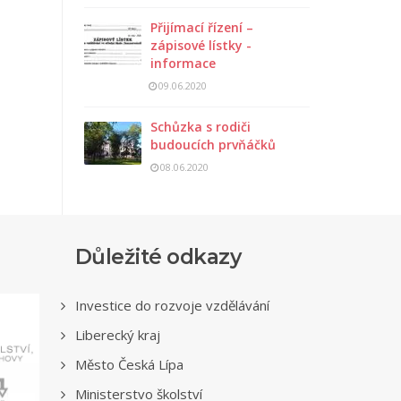
Přijímací řízení –
zápisové lístky -
informace
09.06.2020
Schůzka s rodiči
budoucích prvňáčků
08.06.2020
Důležité odkazy
Investice do rozvoje vzdělávání
Liberecký kraj
Město Česká Lípa
Ministerstvo školství