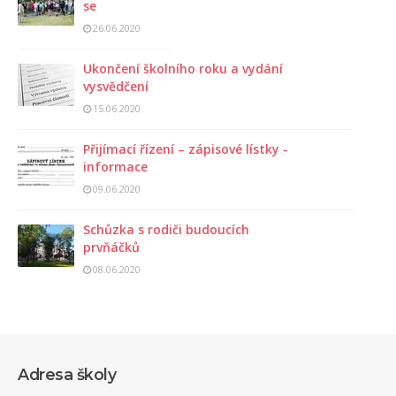
se
26.06.2020
Ukončení školního roku a vydání
vysvědčení
15.06.2020
Přijímací řízení – zápisové lístky -
informace
09.06.2020
Schůzka s rodiči budoucích
prvňáčků
08.06.2020
Adresa školy