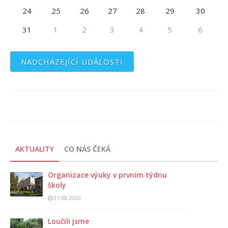
24
25
26
27
28
29
30
31
1
2
3
4
5
6
NADCHÁZEJÍCÍ UDÁLOSTI
AKTUALITY
CO NÁS ČEKÁ
Organizace výuky v prvním týdnu
školy
31.08.2020
Loučili jsme