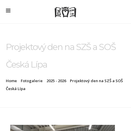
HOME
O ŠKOLE
Projektový den na SZŠ a SOŠ
PRO RODIČE
Česká Lípa
ŠD + ŠK
ŠKOLNÍ JÍDELNA
Home
Fotogalerie
2025 - 2026
Projektový den na SZŠ a SOŠ
ÚŘEDNÍ DESKA
Česká Lípa
VEŘEJNÉ ZAKÁZKY
AKTUALITY
FOTOGALERIE