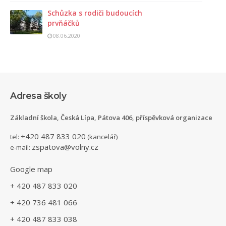
Schůzka s rodiči budoucích
prvňáčků
08.06.2020
Adresa školy
Základní škola, Česká Lípa, Pátova 406, příspěvková organizace
+420 487 833 020
tel:
(kancelář)
zspatova@volny.cz
e-mail:
Google map
+ 420 487 833 020
+ 420 736 481 066
+ 420 487 833 038