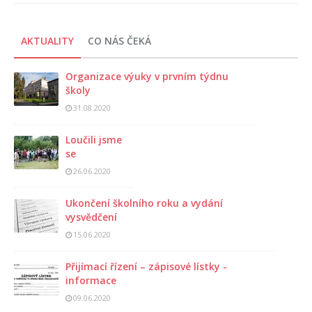
AKTUALITY
CO NÁS ČEKÁ
Organizace výuky v prvním týdnu
školy
31.08.2020
Loučili jsme
se
26.06.2020
Ukončení školního roku a vydání
vysvědčení
15.06.2020
Přijímací řízení – zápisové lístky -
informace
09.06.2020