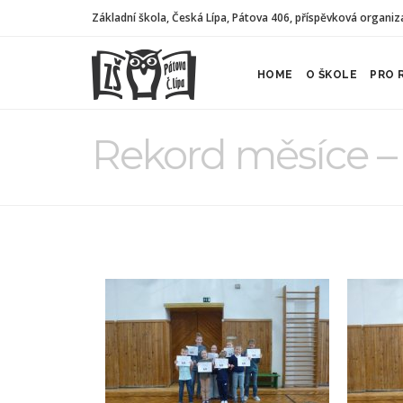
Základní škola, Česká Lípa, Pátova 406, příspěvková organiz
HOME
O ŠKOLE
PRO 
Rekord měsíce 