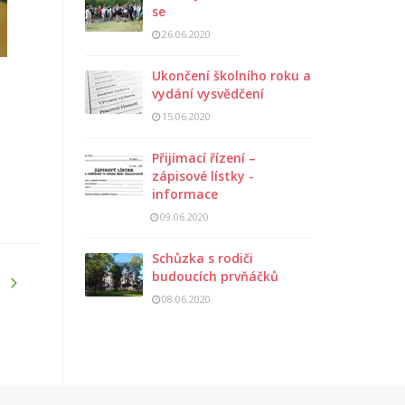
se
26.06.2020
Ukončení školního roku a
vydání vysvědčení
15.06.2020
Přijímací řízení –
zápisové lístky -
informace
09.06.2020
Schůzka s rodiči
budoucích prvňáčků
08.06.2020