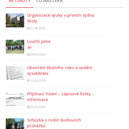
AKTUALITY
CO NÁS ČEKÁ
Organizace výuky v prvním týdnu
školy
31.08.2020
Loučili jsme
se
26.06.2020
Ukončení školního roku a vydání
vysvědčení
15.06.2020
Přijímací řízení – zápisové lístky -
informace
09.06.2020
Schůzka s rodiči budoucích
prvňáčků