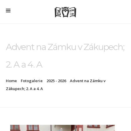
HOME
O ŠKOLE
Advent na Zámku v Zákupech;
PRO RODIČE
2. A a 4. A
ŠD + ŠK
ŠKOLNÍ JÍDELNA
Home
Fotogalerie
2025 - 2026
Advent na Zámku v
ÚŘEDNÍ DESKA
Zákupech; 2. A a 4. A
VEŘEJNÉ ZAKÁZKY
AKTUALITY
FOTOGALERIE