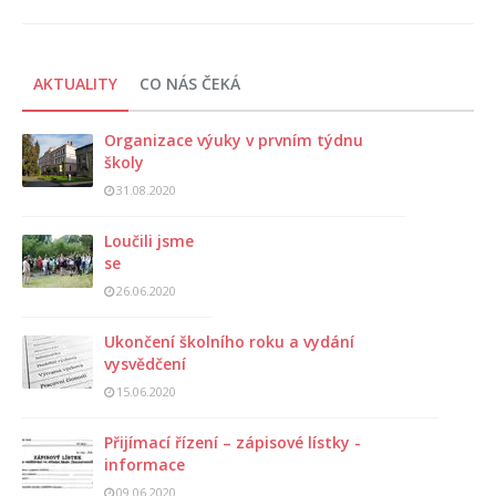
AKTUALITY
CO NÁS ČEKÁ
Organizace výuky v prvním týdnu
školy
31.08.2020
Loučili jsme
se
26.06.2020
Ukončení školního roku a vydání
vysvědčení
15.06.2020
Přijímací řízení – zápisové lístky -
informace
09.06.2020