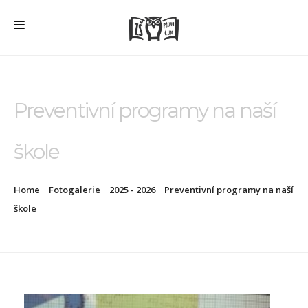
HOME
O ŠKOLE
Preventivní programy na naší
PRO RODIČE
škole
ŠD + ŠK
ŠKOLNÍ JÍDELNA
Home
Fotogalerie
2025 - 2026
Preventivní programy na naší
ÚŘEDNÍ DESKA
škole
VEŘEJNÉ ZAKÁZKY
AKTUALITY
FOTOGALERIE