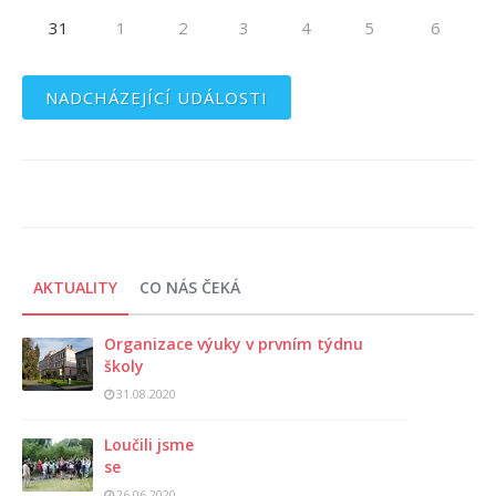
31
1
2
3
4
5
6
NADCHÁZEJÍCÍ UDÁLOSTI
AKTUALITY
CO NÁS ČEKÁ
Organizace výuky v prvním týdnu
školy
31.08.2020
Loučili jsme
se
26.06.2020