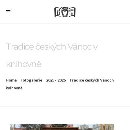
HOME
O ŠKOLE
Tradice českých Vánoc v
PRO RODIČE
knihovně
ŠD + ŠK
ŠKOLNÍ JÍDELNA
Home
Fotogalerie
2025 - 2026
Tradice českých Vánoc v
ÚŘEDNÍ DESKA
knihovně
VEŘEJNÉ ZAKÁZKY
AKTUALITY
FOTOGALERIE