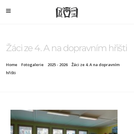
HOME
O ŠKOLE
Žáci ze 4. A na dopravním hřišti
PRO RODIČE
Home
Fotogalerie
2025 - 2026
Žáci ze 4. A na dopravním
ŠD + ŠK
hřišti
ŠKOLNÍ JÍDELNA
ÚŘEDNÍ DESKA
VEŘEJNÉ ZAKÁZKY
AKTUALITY
FOTOGALERIE