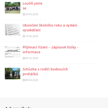
Loučili jsme
se
26.06.2020
Ukončení školního roku a vydání
vysvědčení
15.06.2020
Přijímací řízení – zápisové lístky -
informace
09.06.2020
Schůzka s rodiči budoucích
prvňáčků
08.06.2020