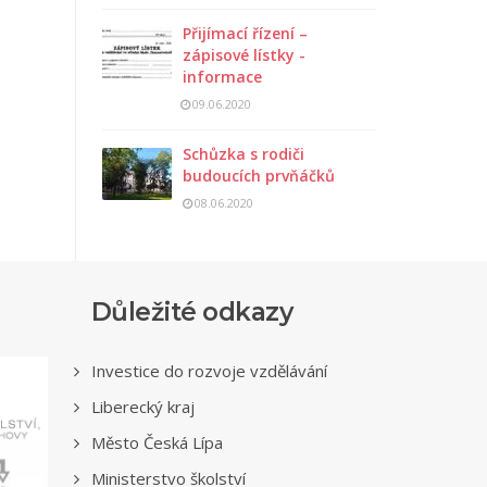
Přijímací řízení –
zápisové lístky -
informace
09.06.2020
Schůzka s rodiči
budoucích prvňáčků
08.06.2020
Důležité odkazy
Investice do rozvoje vzdělávání
Liberecký kraj
Město Česká Lípa
Ministerstvo školství