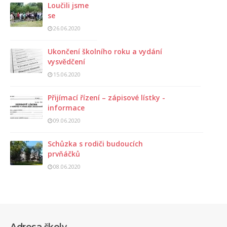
Loučili jsme
se
26.06.2020
Ukončení školního roku a vydání
vysvědčení
15.06.2020
Přijímací řízení – zápisové lístky -
informace
09.06.2020
Schůzka s rodiči budoucích
prvňáčků
08.06.2020
Adresa školy