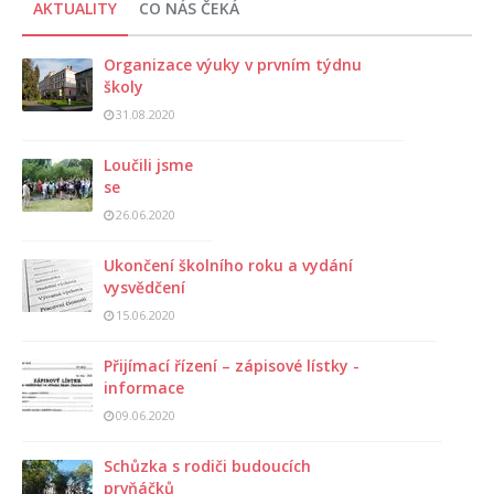
AKTUALITY
CO NÁS ČEKÁ
Organizace výuky v prvním týdnu
školy
31.08.2020
Loučili jsme
se
26.06.2020
Ukončení školního roku a vydání
vysvědčení
15.06.2020
Přijímací řízení – zápisové lístky -
informace
09.06.2020
Schůzka s rodiči budoucích
prvňáčků