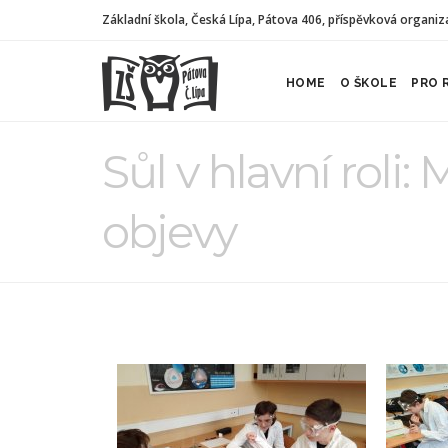
Základní škola, Česká Lípa, Pátova 406, příspěvková organiz
HOME
O ŠKOLE
PRO 
Sůl v hlavní roli:
objevy