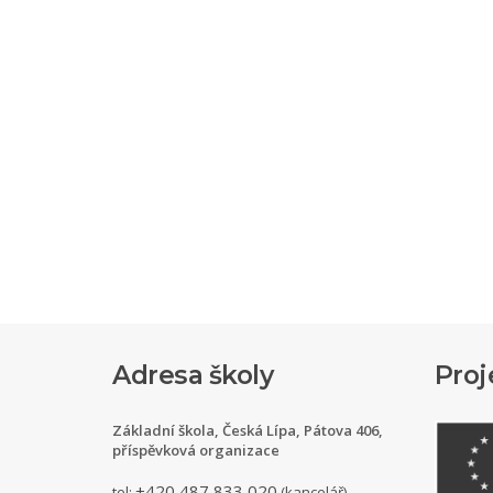
Adresa školy
Proj
Základní škola, Česká Lípa, Pátova 406,
příspěvková organizace
+420 487 833 020
tel:
(kancelář)