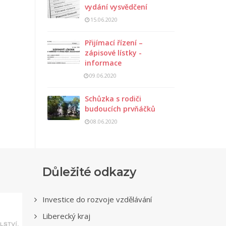
vydání vysvědčení
15.06.2020
Přijímací řízení –
zápisové lístky -
informace
09.06.2020
Schůzka s rodiči
budoucích prvňáčků
08.06.2020
Důležité odkazy
Investice do rozvoje vzdělávání
Liberecký kraj