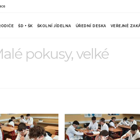
ace
RODIČE
ŠD + ŠK
ŠKOLNÍ JÍDELNA
ÚŘEDNÍ DESKA
VEŘEJNÉ ZAK
 Malé pokusy, velké