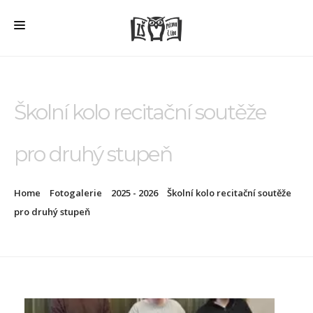
HOME
O ŠKOLE
Školní kolo recitační soutěže
PRO RODIČE
pro druhý stupeň
ŠD + ŠK
ŠKOLNÍ JÍDELNA
Home
Fotogalerie
2025 - 2026
Školní kolo recitační soutěže
ÚŘEDNÍ DESKA
pro druhý stupeň
VEŘEJNÉ ZAKÁZKY
AKTUALITY
FOTOGALERIE