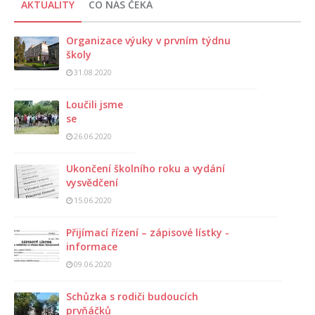
AKTUALITY
CO NÁS ČEKÁ
Organizace výuky v prvním týdnu
školy
31.08.2020
Loučili jsme
se
26.06.2020
Ukončení školního roku a vydání
vysvědčení
15.06.2020
Přijímací řízení – zápisové lístky -
informace
09.06.2020
Schůzka s rodiči budoucích
prvňáčků