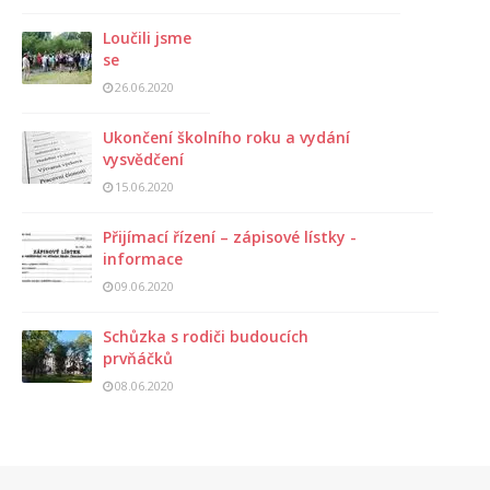
Loučili jsme
se
26.06.2020
Ukončení školního roku a vydání
vysvědčení
15.06.2020
Přijímací řízení – zápisové lístky -
informace
09.06.2020
Schůzka s rodiči budoucích
prvňáčků
08.06.2020