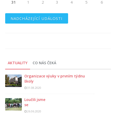
31
1
2
3
4
5
6
NADCHÁZEJÍCÍ UDÁLOSTI
AKTUALITY
CO NÁS ČEKÁ
Organizace výuky v prvním týdnu
školy
31.08.2020
Loučili jsme
se
26.06.2020