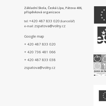
Základní škola, Česká Lípa, Pátova 406,
příspěvková organizace
+420 487 833 020
tel:
(kancelář)
zspatova@volny.cz
e-mail:
Google map
+ 420 487 833 020
+ 420 736 481 066
+ 420 487 833 038
zspatova@volny.cz