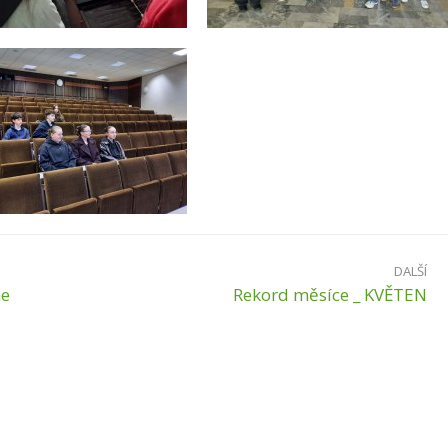
DALŠÍ
ne
Rekord měsíce _ KVĚTEN