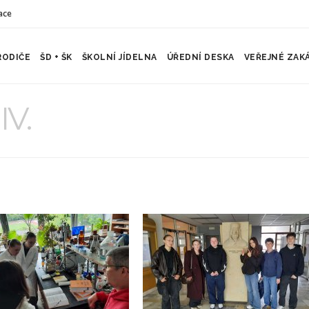
ace
RODIČE
ŠD + ŠK
ŠKOLNÍ JÍDELNA
ÚŘEDNÍ DESKA
VEŘEJNÉ ZAK
IV.