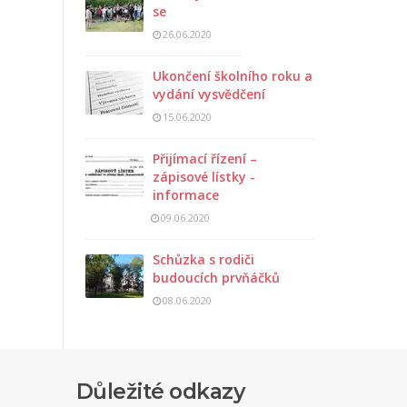
se
26.06.2020
Ukončení školního roku a
vydání vysvědčení
15.06.2020
Přijímací řízení –
zápisové lístky -
informace
09.06.2020
Schůzka s rodiči
budoucích prvňáčků
08.06.2020
Důležité odkazy