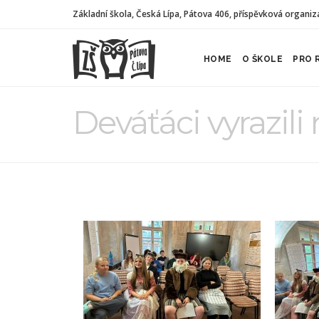
Základní škola, Česká Lípa, Pátova 406, příspěvková organiz
HOME
O ŠKOLE
PRO 
Deváťáci vyrazili