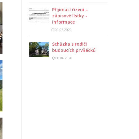
Přijímací řízení –
zápisové lístky -
informace
09.06.2020
Schůzka s rodiči
budoucích prvňáčků
08.06.2020