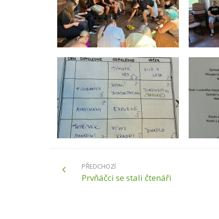
PŘEDCHOZÍ
Prvňáčci se stali čtenáři