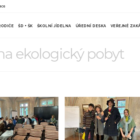
ace
RODIČE
ŠD + ŠK
ŠKOLNÍ JÍDELNA
ÚŘEDNÍ DESKA
VEŘEJNÉ ZAK
 na ekologický pobyt