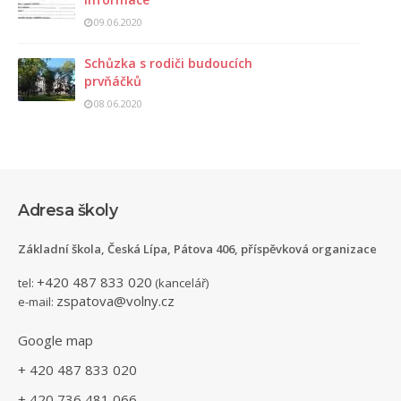
09.06.2020
Schůzka s rodiči budoucích
prvňáčků
08.06.2020
Adresa školy
Základní škola, Česká Lípa, Pátova 406, příspěvková organizace
+420 487 833 020
tel:
(kancelář)
zspatova@volny.cz
e-mail:
Google map
+ 420 487 833 020
+ 420 736 481 066