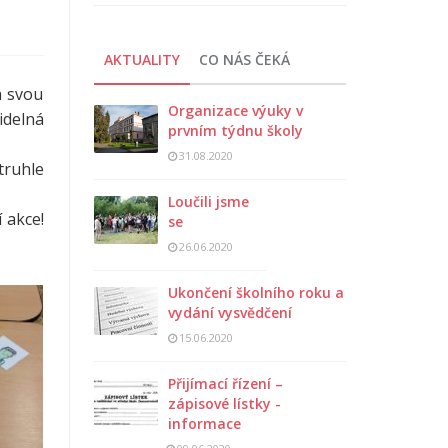
AKTUALITY
CO NÁS ČEKÁ
a svou
Organizace výuky v
idelná
prvním týdnu školy
31.08.2020
truhle
Loučili jsme
 akce!
se
26.06.2020
Ukončení školního roku a
vydání vysvědčení
15.06.2020
Přijímací řízení –
zápisové lístky -
informace