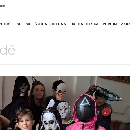
ace
RODIČE
ŠD + ŠK
ŠKOLNÍ JÍDELNA
ÚŘEDNÍ DESKA
VEŘEJNÉ ZAK
ídě