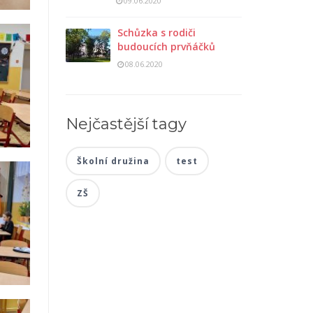
09.06.2020
Schůzka s rodiči
budoucích prvňáčků
08.06.2020
Nejčastější tagy
Školní družina
test
ZŠ