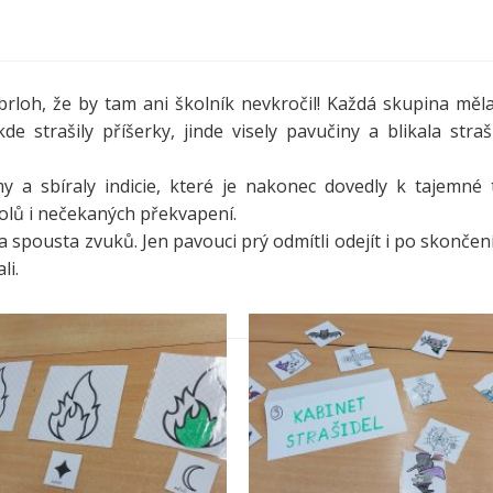
brloh, že by tam ani školník nevkročil! Každá skupina měl
e strašily příšerky, jinde visely pavučiny a blikala straš
my a sbíraly indicie, které je nakonec dovedly k tajemné 
kolů i nečekaných překvapení.
 spousta zvuků. Jen pavouci prý odmítli odejít i po skončení
li.