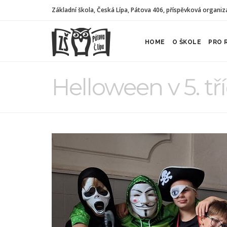
Základní škola, Česká Lípa, Pátova 406, příspěvková organiz
HOME
O ŠKOLE
PRO 
Helloween v 5. tř