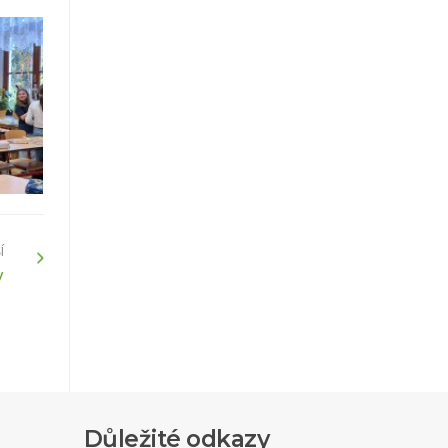
Í
y
Důležité odkazy