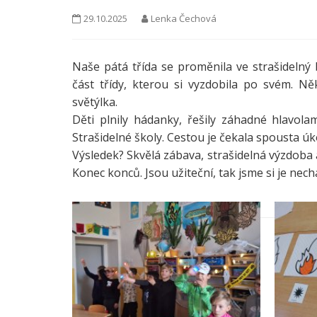
29.10.2025
Lenka Čechová
Naše pátá třída se proměnila ve strašidelný 
část třídy, kterou si vyzdobila po svém. Někd
světýlka.
Děti plnily hádanky, řešily záhadné hlavola
Strašidelné školy. Cestou je čekala spousta ú
Výsledek? Skvělá zábava, strašidelná výzdoba a
Konec konců. Jsou užiteční, tak jsme si je necha