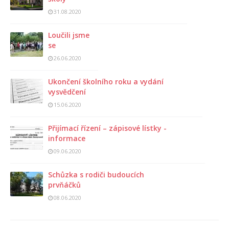
31.08.2020
Loučili jsme
se
26.06.2020
Ukončení školního roku a vydání
vysvědčení
15.06.2020
Přijímací řízení – zápisové lístky -
informace
09.06.2020
Schůzka s rodiči budoucích
prvňáčků
08.06.2020