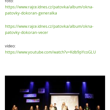
foto:
https://www.rajce.idnes.cz/patovka/album/okna-
patovky-dokoran-generalka
https://www.rajce.idnes.cz/patovka/album/okna-
patovky-dokoran-vecer
video:
https://www.youtube.com/watch?v=Kdb9pYcoGLU