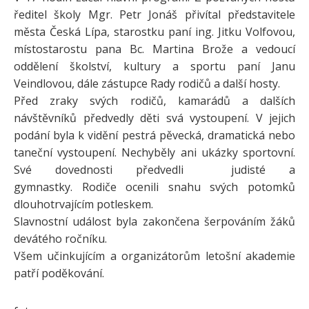
ředitel školy Mgr. Petr Jonáš přivítal představitele
města Česká Lípa, starostku paní ing. Jitku Volfovou,
místostarostu pana Bc. Martina Brože a vedoucí
oddělení školství, kultury a sportu paní Janu
Veindlovou, dále zástupce Rady rodičů a další hosty.
Před zraky svých rodičů, kamarádů a dalších
návštěvníků předvedly děti svá vystoupení. V jejich
podání byla k vidění pestrá pěvecká, dramatická nebo
taneční vystoupení. Nechyběly ani ukázky sportovní.
Své dovednosti předvedli judisté a
gymnastky. Rodiče ocenili snahu svých potomků
dlouhotrvajícím potleskem.
Slavnostní událost byla zakončena šerpováním žáků
devátého ročníku.
Všem učinkujícím a organizátorům letošní akademie
patří poděkování.