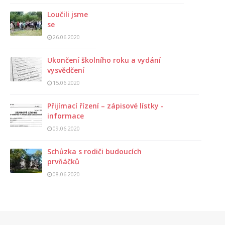
Loučili jsme
se
26.06.2020
Ukončení školního roku a vydání
vysvědčení
15.06.2020
Přijímací řízení – zápisové lístky -
informace
09.06.2020
Schůzka s rodiči budoucích
prvňáčků
08.06.2020