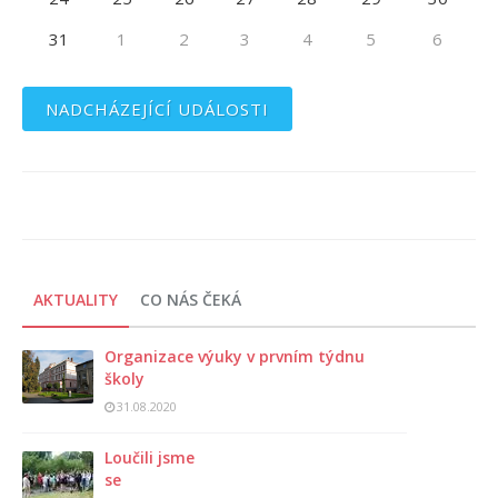
31
1
2
3
4
5
6
NADCHÁZEJÍCÍ UDÁLOSTI
AKTUALITY
CO NÁS ČEKÁ
Organizace výuky v prvním týdnu
školy
31.08.2020
Loučili jsme
se