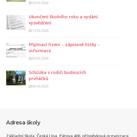
26.06.2020
Ukončení školního roku a vydání
vysvědčení
15.06.2020
Přijímací řízení – zápisové lístky -
informace
09.06.2020
Schůzka s rodiči budoucích
prvňáčků
08.06.2020
Adresa školy
Základní škola, Česká Lípa, Pátova 406, příspěvková organizace