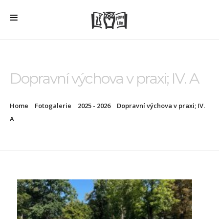
HOME
O ŠKOLE
Dopravní výchova v praxi; IV. A
PRO RODIČE
Home
Fotogalerie
2025 - 2026
Dopravní výchova v praxi; IV.
ŠD + ŠK
A
ŠKOLNÍ JÍDELNA
ÚŘEDNÍ DESKA
VEŘEJNÉ ZAKÁZKY
AKTUALITY
FOTOGALERIE