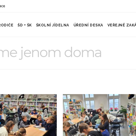
ace
RODIČE
ŠD + ŠK
ŠKOLNÍ JÍDELNA
ÚŘEDNÍ DESKA
VEŘEJNÉ ZAK
me jenom doma