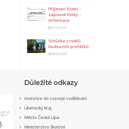
Přijímací řízení –
zápisové lístky -
informace
09.06.2020
Schůzka s rodiči
budoucích prvňáčků
08.06.2020
Důležité odkazy
Investice do rozvoje vzdělávání
Liberecký kraj
Město Česká Lípa
Ministerstvo školství